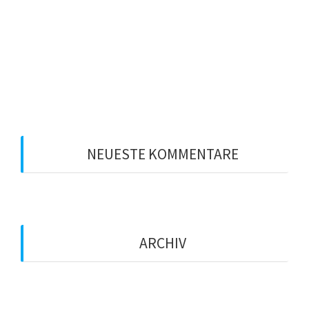
Experten-Workshop
Leadership 2020: Sind Sie bereit für Ihre
Führungsposition?
Welcher Führungsstil ist der richtige?
NEUESTE KOMMENTARE
ARCHIV
Januar 2021
Dezember 2020