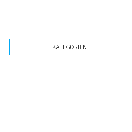
März 2020
Februar 2020
KATEGORIEN
Betriebsklima
Coaching
Führungskraft
KI
Künstliche Intelligenz
leadcampde
leadership