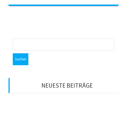
Suchen
nach:
NEUESTE BEITRÄGE
Schade um die Zeit
Zahlt sich Anstand aus?
Experten-Workshop