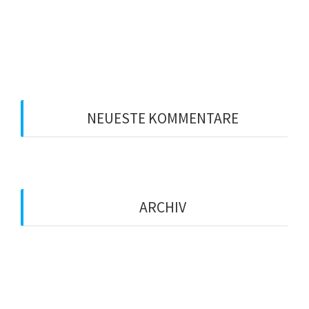
Leadership 2020: Sind Sie bereit für Ihre
Führungsposition?
Welcher Führungsstil ist der richtige?
NEUESTE KOMMENTARE
ARCHIV
Januar 2021
Dezember 2020
März 2020