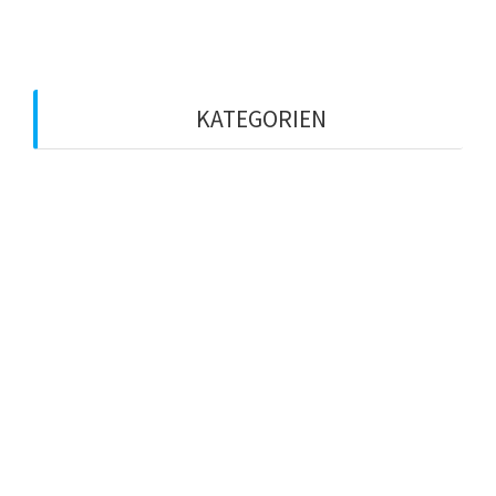
Februar 2020
KATEGORIEN
Betriebsklima
Coaching
Führungskraft
KI
Künstliche Intelligenz
leadcampde
leadership
Mensch