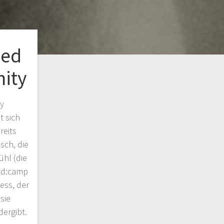
ied
ity
y
 sich
reits
sch, die
ühl (die
ad:camp
ess, der
sie
dergibt.