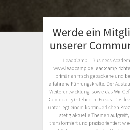
Werde ein Mitgl
unserer Commun
Lead:Camp – Business Academ
www.leadcamp.de lead:camp richtet
primär an frisch gebackene und be
erfahrene Führungskräfte. Der Austau
Weiterentwicklung, sowie das Wir-Gef
Community) stehen im Fokus. Das le
unterliegt einem kontinuerlichen Proz
stetig aktuelle Themen aufgreift, 
transformiert und praxisorientiert wie