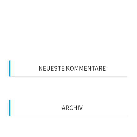
Experten-Workshop
Leadership 2020: Sind Sie bereit für Ihre
Führungsposition?
Welcher Führungsstil ist der richtige?
NEUESTE KOMMENTARE
ARCHIV
Januar 2021
Dezember 2020