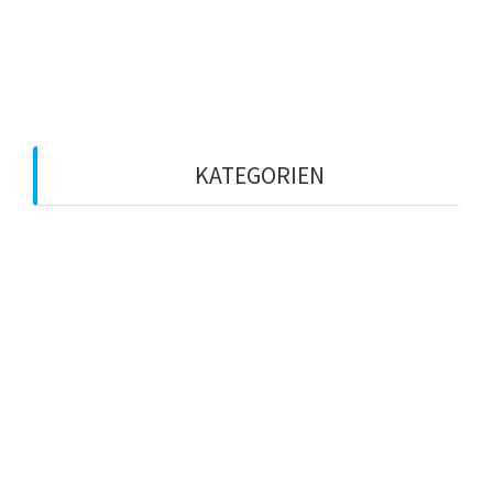
März 2020
Februar 2020
KATEGORIEN
Betriebsklima
Coaching
Führungskraft
KI
Künstliche Intelligenz
leadcampde
leadership