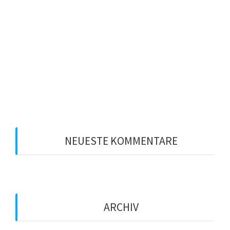
Schade um die Zeit
Zahlt sich Anstand aus?
Experten-Workshop
Leadership 2020: Sind Sie bereit für Ihre
Führungsposition?
Welcher Führungsstil ist der richtige?
NEUESTE KOMMENTARE
ARCHIV