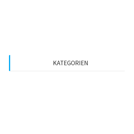
Januar 2021
Dezember 2020
März 2020
Februar 2020
KATEGORIEN
Betriebsklima
Coaching
Führungskraft
KI
Künstliche Intelligenz