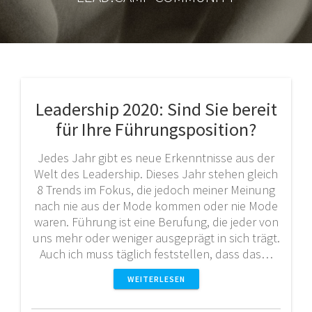
Leadership 2020: Sind Sie bereit
für Ihre Führungsposition?
Jedes Jahr gibt es neue Erkenntnisse aus der
Welt des Leadership. Dieses Jahr stehen gleich
8 Trends im Fokus, die jedoch meiner Meinung
nach nie aus der Mode kommen oder nie Mode
waren. Führung ist eine Berufung, die jeder von
uns mehr oder weniger ausgeprägt in sich trägt.
Auch ich muss täglich feststellen, dass das…
WEITERLESEN